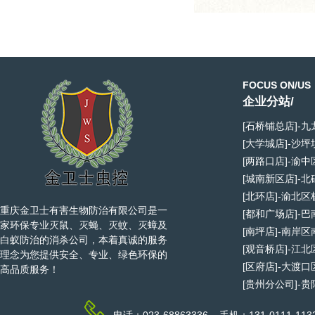
FOCUS ON/US
企业分站/
[石桥铺总店]-
[大学城店]-沙
[两路口店]-渝
[城南新区店]-
[北环店]-渝北
重庆金卫士有害生物防治有限公司是一
[都和广场店]-
家环保专业灭鼠、灭蝇、灭蚊、灭蟑及
[南坪店]-南岸
白蚁防治的消杀公司，本着真诚的服务
[观音桥店]-江
理念为您提供安全、专业、绿色环保的
[区府店]-大渡
高品质服务！
[贵州分公司]-