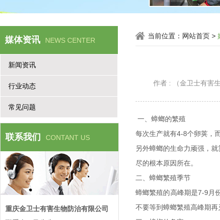
当前位置：
网站首页
>
媒体资讯
NEWS CENTER
新闻资讯
作者 : （金卫士有
行业动态
常见问题
一、蟑螂的繁殖
每次生产就有4-8个卵荚
联系我们
CONTANT US
另外蟑螂的生命力顽强，就
尽的根本原因所在。
二、蟑螂繁殖季节
蟑螂繁殖的高峰期是7-9
不要等到蟑螂繁殖高峰期再
重庆金卫士有害生物防治有限公司