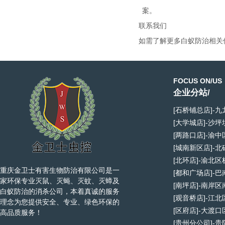
案。
联系我们
如需了解更多白蚁防治相关
FOCUS ON/US
企业分站/
[石桥铺总店]-
[大学城店]-沙
[两路口店]-渝
[城南新区店]-
[北环店]-渝北
重庆金卫士有害生物防治有限公司是一
[都和广场店]-
家环保专业灭鼠、灭蝇、灭蚊、灭蟑及
[南坪店]-南岸
白蚁防治的消杀公司，本着真诚的服务
[观音桥店]-江
理念为您提供安全、专业、绿色环保的
[区府店]-大渡
高品质服务！
[贵州分公司]-