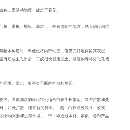
是白色，因活动隐蔽，故难于看见。
门框、窗框、地板、墙群……等有缝隙的地方，钻入阴暗潮湿
筑物木构建时，即使已将内部蛀空，但仍完好地保留其表层，
当有翅成虫飞出后，工蚁很快就用泥土、排泄物等将分飞孔堵
衍的环境。因此，蚁害会不断的扩散和蔓延。
物等。温暖潮湿的环境特别适合白蚁生长繁衍。蚁害扩散和蔓
对，四处扩散，建立新的群体。 爬：白蚁通过蚁路、蚁被、
的食物来源和生存环境。 带：即通过木材、家俱、各种产品