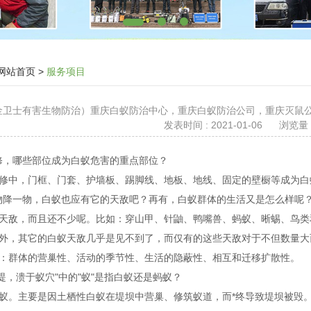
网站首页
>
服务项目
 （金卫士有害生物防治）重庆白蚁防治中心，重庆白蚁防治公司，重庆灭
发表时间 : 2021-01-06
浏览量 :
装修，哪些部位成为白蚁危害的重点部位？
修中，门框、门套、护墙板、踢脚线、地板、地线、固定的壁橱等成为
一物降一物，白蚁也应有它的天敌吧？再有，白蚁群体的生活又是怎么样
天敌，而且还不少呢。比如：穿山甲、针鼬、鸭嘴兽、蚂蚁、晰蜴、鸟类
外，其它的白蚁天敌几乎是见不到了，而仅有的这些天敌对于不但数量大
为：群体的营巢性、活动的季节性、生活的隐蔽性、相互和迁移扩散性。
里之堤，溃于蚁穴"中的"蚁"是指白蚁还是蚂蚁？
蚁。主要是因土栖性白蚁在堤坝中营巢、修筑蚁道，而*终导致堤坝被