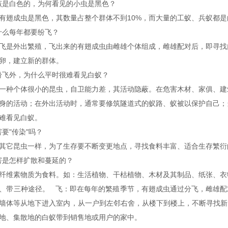
应该是白色的，为何看见的小虫是黑色？
有翅成虫是黑色，其数量占整个群体不到10%，而大量的工蚁、兵蚁都
为什么每年都要纷飞？
飞是外出繁殖，飞出来的有翅成虫由雌雄个体组成，雌雄配对后，即寻找
产卵，建立新的群体。
蚁纷飞外，为什么平时很难看见白蚁？
一种个体很小的昆虫，自卫能力差，其活动隐蔽。在危害木材、家俱、建
身的活动；在外出活动时，通常要修筑隧道式的蚁路、蚁被以保护自己；
很难看见白蚁。
害要"传染"吗？
其它昆虫一样，为了生存要不断变更地点，寻找食料丰富、适合生存繁
危害是怎样扩散和蔓延的？
纤维素物质为食料。如：生活植物、干枯植物、木材及其制品、纸张、衣
、带三种途径。 飞：即在每年的繁殖季节，有翅成虫通过分飞，雌雄配
墙体等从地下进入室内，从一户到左邻右舍，从楼下到楼上，不断寻找新
产地、集散地的白蚁带到销售地或用户的家中。