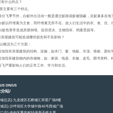
危害有什么特点？
危害主要有三个特点。
除分飞季节外，白蚁外出活动一般是通过蚁路或蚁被隐蔽，且蚁巢多在
白蚁以纤维素为主食，而纤维素无所不在。故人们生活中的衣、食、住
白蚁危害常造成房屋倒塌、堤坝溃决、文物毁坏、档案受损等。
危害房屋建筑可能造成哪些损失和不良影响？
可以概况为三个方面：
蛀蚀毁坏房屋建筑的结构、设施，如木门、窗、地板、吊顶、墙裙、梁柱
蛀蚀毁坏建筑物内的存储物，如：家俱、电器、衣被、皮毛、图书资料
纷飞严重影响人们的正常工作、学习和生活。
US ON/US
分站/
桥铺总店]-九龙坡区石桥铺汇祥荟广场8楼
学城店]-沙坪坝区大学城中路46号西城广场
路口店]-渝中区重庆村55号新干线大厦