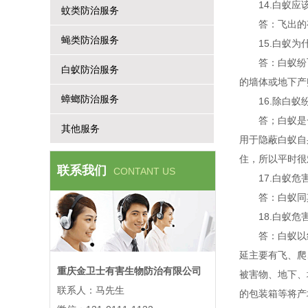
14.白蚁
蚊类防治服务
答：飞出的
蝇类防治服务
15.白蚁
答：白蚁纷
白蚁防治服务
的墙体或地下
蟑螂防治服务
16.除白
答；白蚁是
其他服务
用于隐蔽白蚁自
住，所以平时
联系我们
CONTANT US
17.白蚁危
答：白蚁同
18.白蚁
答：白蚁以
延主要有飞、爬
重庆金卫士有害生物防治有限公司
被害物、地下、
联系人：马先生
的包装箱等将