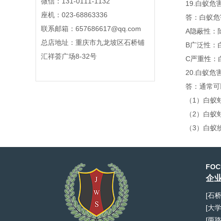
微信：131-0111-1132
19.白蚁
座机：023-68863336
答：白蚁
联系邮箱：657686617@qq.com
A隐蔽性：
总店地址：重庆市九龙坡区石桥铺
B广泛性：
汇祥荟广场8-32号
C严重性：
20.白蚁
答：通常
（1）白蚁
（2）白蚁
（3）白蚁
FOC
企业
[石
[大
[两