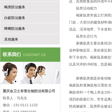
达，在黑暗复杂的环境中不
蝇类防治服务
鼠类活动能力
褐家鼠类常掘土打洞营
白蚁防治服务
门齿，大部分的建筑材料都
蟑螂防治服务
流边、沼泽地带、下水道和
鼠类生态行为
其他服务
家栖鼠类主要在夜间活
这种新物反应，喜欢接近新
联系我们
CONTANT US
和下水道内。褐家鼠喜栖息
以及河岸的冲积地，也是褐
家栖鼠类都是杂食动物
褐家鼠和黄胸鼠每日需饮水
重庆金卫士有害生物防治有限公司
胸鼠有时一个晚上奔走100
联系人：马先生
强烈的探索行为，常常远离
微信：131-0111-1132
扰或被破坏，鼠类即会被迫