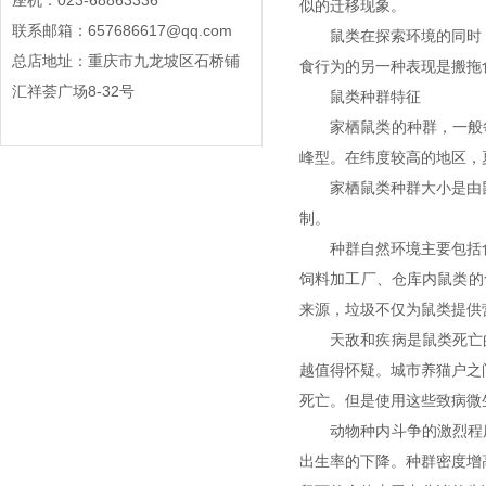
座机：023-68863336
似的迁移现象。
联系邮箱：657686617@qq.com
鼠类在探索环境的同时
总店地址：重庆市九龙坡区石桥铺
食行为的另一种表现是搬拖
汇祥荟广场8-32号
鼠类种群特征
家栖鼠类的种群，一般
峰型。在纬度较高的地区
家栖鼠类种群大小是由
制。
种群自然环境主要包括
饲料加工厂、仓库内鼠类的
来源，垃圾不仅为鼠类提
天敌和疾病是鼠类死亡
越值得怀疑。城市养猫户之
死亡。但是使用这些致病
动物种内斗争的激烈程
出生率的下降。种群密度增