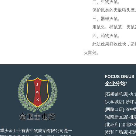
二、生物灭鼠。
保护鼠类的天敌猫头鹰
三、器械灭鼠。
用鼠夹、捕鼠笼、灭鼠
四、药物灭鼠。
此法效果好收效快，适
灭鼠剂。
FOCUS ON/US
企业分站/
[石桥铺总店]-
[大学城店]-沙
[两路口店]-渝
[城南新区店]-
[北环店]-渝北
重庆金卫士有害生物防治有限公司是一
[都和广场店]-