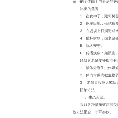
留下的个体由于内分泌的失
鼠类的危害
1、盗食种子，毁坏树
2、挖掘田地，偷吃粮
3、在堤坝上打洞造成
4、破坏财物：因老鼠
5、扰人安宁。
6、传播疾病：如鼠疫
经研究老鼠传播疾病有
1、鼠体外寄生虫作媒
2、体内带致病微生物
3 、老鼠直接咬人或
防治方法
一、生态灭鼠。
采取各种措施破坏鼠类
他方法配合，才可奏效。