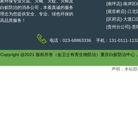
家环保专业灭鼠、灭蝇、灭蚊、灭蟑及
[南坪店]-南岸
白蚁防治的消杀公司，本着真诚的服务
[观音桥店]-江
理念为您提供安全、专业、绿色环保的
[区府店]-大渡
高品质服务！
[贵州分公司]-
电话：023-68863336 手机：131-0111-1
Copyright @2021 版权所有（金卫士有害生物防治）重庆白
声明：本站部