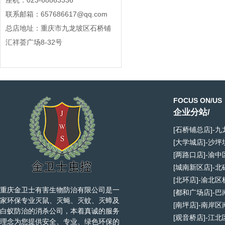
座机：023-68863336
联系邮箱：657686617@qq.com
总店地址：重庆市九龙坡区石桥铺
汇祥荟广场8-32号
FOCUS ON/US
企业分站/
[石桥铺总店]-
[大学城店]-沙
[两路口店]-渝
[城南新区店]-
[北环店]-渝北
重庆金卫士有害生物防治有限公司是一
[都和广场店]-
家环保专业灭鼠、灭蝇、灭蚊、灭蟑及
[南坪店]-南岸
白蚁防治的消杀公司，本着真诚的服务
[观音桥店]-江
理念为您提供安全、专业、绿色环保的