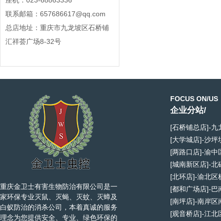
座机：023-68863336
联系邮箱：657686617@qq.com
总店地址：重庆市九龙坡区石桥铺
汇祥荟广场8-32号
FOCUS ON/US
企业分站/
[石桥铺总店]-
[大学城店]-沙
[两路口店]-渝
[城南新区店]-
[北环店]-渝北
重庆金卫士有害生物防治有限公司是一
[都和广场店]-
家环保专业灭鼠、灭蝇、灭蚊、灭蟑及
[南坪店]-南岸
白蚁防治的消杀公司，本着真诚的服务
[观音桥店]-江
理念为您提供安全、专业、绿色环保的