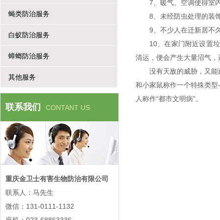
7、暖气、空调使得室
蝇类防治服务
8、未经防虫处理的装
9、不少人在迁新居不
白蚁防治服务
10、在家门附近设置
蟑螂防治服务
清运，便会产生大量沼气
没有天敌的威胁，又能
其他服务
和小家鼠称作一个特殊类型—
人称作“都市文明病”。
联系我们
CONTANT US
重庆金卫士有害生物防治有限公司
联系人：马先生
微信：131-0111-1132