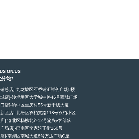
US ON/US
分站/
桥铺总店]-九龙坡区石桥铺汇祥荟广场8楼
学城店]-沙坪坝区大学城中路46号西城广场
路口店]-渝中区重庆村55号新干线大厦
南新区店]-北碚区双柏支路118号双柏小区
环店]-渝北区杨柳北路12号渝兴v客部落
和广场店]-巴南区李家沱正街160号
坪店]-南岸区南城大道8号万达广场C座