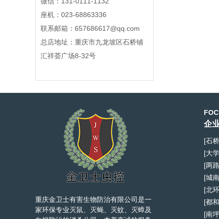
微信：131-0111-1132
座机：023-68863336
联系邮箱：657686617@qq.com
总店地址：重庆市九龙坡区石桥铺
汇祥荟广场8-32号
FOC
企业
[石
[大
[两
[城
[北
重庆金卫士有害生物防治有限公司是一
[都
家环保专业灭鼠、灭蝇、灭蚊、灭蟑及
[南