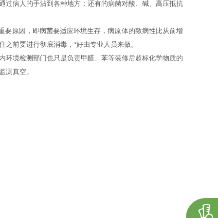
通过病人的手沾到各种地方；还有的病菌对酸、碱、高压抵抗
个重要原因，即病菌要适应环境生存，病原体的致病性比从前增
居住之前要进行彻底消毒，*好由专业人员来做。
内环境检测部门也只是负责甲醛、苯等装修后超标化学物质的
监测真空。