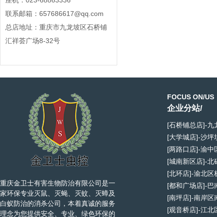
座机：023-68863336
联系邮箱：657686617@qq.com
总店地址：重庆市九龙坡区石桥铺
汇祥荟广场8-32号
FOCUS ON/US
企业分站/
[石桥铺总店]-
[大学城店]-沙
[两路口店]-渝
[城南新区店]-
[北环店]-渝北
重庆金卫士有害生物防治有限公司是一
[都和广场店]-
家环保专业灭鼠、灭蝇、灭蚊、灭蟑及
[南坪店]-南岸
白蚁防治的消杀公司，本着真诚的服务
[观音桥店]-江
理念为您提供安全、专业、绿色环保的