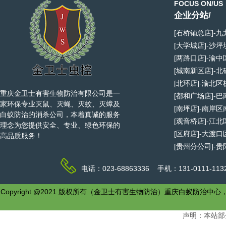
FOCUS ON/US
企业分站/
[石桥铺总店]-
[大学城店]-沙
[两路口店]-渝
[城南新区店]-
[北环店]-渝北
重庆金卫士有害生物防治有限公司是一
[都和广场店]-
家环保专业灭鼠、灭蝇、灭蚊、灭蟑及
[南坪店]-南岸
白蚁防治的消杀公司，本着真诚的服务
[观音桥店]-江
理念为您提供安全、专业、绿色环保的
[区府店]-大渡
高品质服务！
[贵州分公司]-
电话：023-68863336 手机：131-0111-1
Copyright @2021 版权所有（金卫士有害生物防治）重庆白
声明：本站部