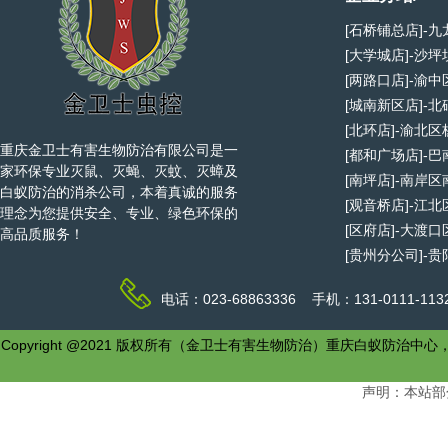
[石桥铺总店]-
[大学城店]-沙
[两路口店]-渝
[城南新区店]-
[北环店]-渝北
重庆金卫士有害生物防治有限公司是一
[都和广场店]-
家环保专业灭鼠、灭蝇、灭蚊、灭蟑及
[南坪店]-南岸
白蚁防治的消杀公司，本着真诚的服务
[观音桥店]-江
理念为您提供安全、专业、绿色环保的
[区府店]-大渡
高品质服务！
[贵州分公司]-
电话：023-68863336 手机：131-0111-1
Copyright @2021 版权所有（金卫士有害生物防治）重庆白
声明：本站部