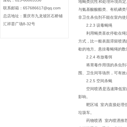
座机：023-68863336
地蝇类抗性和处理环境而定
联系邮箱：657686617@qq.com
与氨基酸酸酯类、有机磷类
总店地址：重庆市九龙坡区石桥铺
非卫生杀虫剂不能在室内
汇祥荟广场8-32号
2.2.3 设毒蝇绳
利用蝇类喜欢停歇在绳
方式，比一般表面滞留喷洒
歇的地方。悬挂毒蝇绳的
2.2.4 布放毒饵
将胃毒作用强的杀虫剂
围、卫生间等场所，可有效
2.2.5 空间杀蝇
空间喷洒是迅速降低室
影响。
靶区域 室内直接处理
垃圾车。
药物喷洒 室内喷洒推