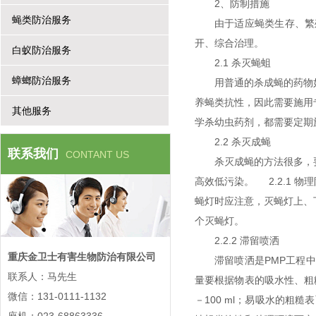
2、防制措施
蝇类防治服务
由于适应蝇类生存、繁
开、综合治理。
白蚁防治服务
2.1 杀灭蝇蛆
蟑螂防治服务
用普通的杀成蝇的药物
养蝇类抗性，因此需要施用
其他服务
学杀幼虫药剂，都需要定期
2.2 杀灭成蝇
联系我们
CONTANT US
杀灭成蝇的方法很多，
高效低污染。 2.2.1
蝇灯时应注意，灭蝇灯上、
个灭蝇灯。
2.2.2 滞留喷洒
重庆金卫士有害生物防治有限公司
滞留喷洒是PMP工程
联系人：马先生
量要根据物表的吸水性、粗糙
微信：131-0111-1132
－100 ml；易吸水的粗