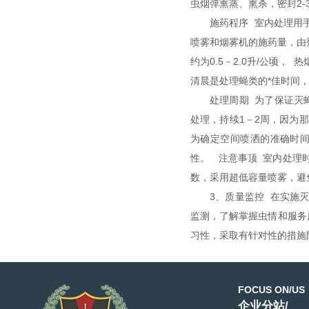
虫烟弹熏蒸、熏杀，密封2
施药程序 室内处理用
喷雾和烟雾机的施药量，由
约为0.5－2.0升/公顷，
清晨是处理蝇类的*佳时间
处理周期 为了保证灭
处理，持续1－2周，因为
为确定空间喷洒的准确时
性。 注意事顶 室内处理
数，采用超低容量喷雾，
3、质量监控 在实施
监测，了解掌握虫情和服务
习性，采取有针对性的措施
FOCUS ON/US
企业分站/