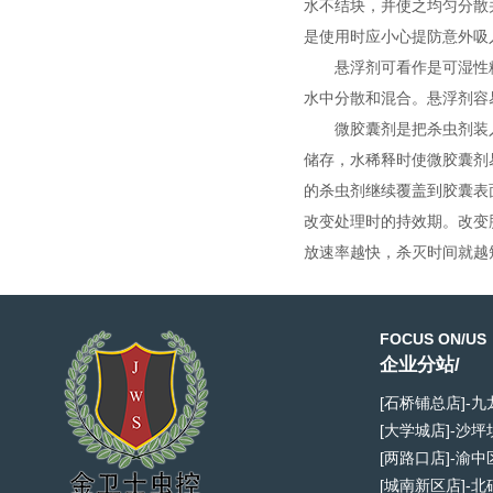
水不结块，并使之均匀分散
是使用时应小心提防意外
悬浮剂可看作是可湿性
水中分散和混合。悬浮剂容
微胶囊剂是把杀虫剂装
储存，水稀释时使微胶囊剂
的杀虫剂继续覆盖到胶囊表
改变处理时的持效期。改变
放速率越快，杀灭时间就越
FOCUS ON/US
企业分站/
[石桥铺总店]-
[大学城店]-沙
[两路口店]-渝
[城南新区店]-