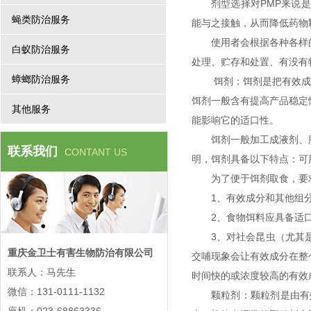
剂型选择对PMP来说
蝇类防治服务
能与之接触，从而降低药
使用者会根据各种各样
白蚁防治服务
处理、贮存和处置、有没有
蟑螂防治服务
饵剂：饵剂是把有效成
饵剂一般含有提高产品稳定
其他服务
能影响它的适口性。
饵剂一般加工成液剂、
联系我们
CONTANT US
明，饵剂具备以下特点：可
为了便于饵剂取食，
1、有效成分和其他组
2、食物饵料应具备适
3、对社会昆虫（尤其
重庆金卫士有害生物防治有限公司
交哺现象会让有效成分在整
联系人：马先生
时间快的或浓度较高的有效
微信：131-0111-1132
颗粒剂：颗粒剂是由有