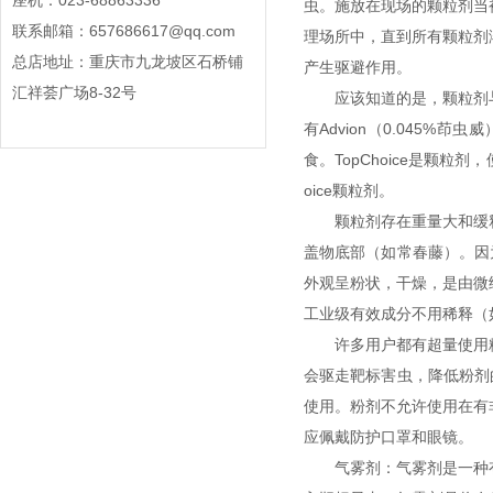
座机：023-68863336
虫。施放在现场的颗粒剂当
联系邮箱：657686617@qq.com
理场所中，直到所有颗粒剂
总店地址：重庆市九龙坡区石桥铺
产生驱避作用。
汇祥荟广场8-32号
应该知道的是，颗粒剂
有Advion（0.045%
食。TopChoice是颗
oice颗粒剂。
颗粒剂存在重量大和缓
盖物底部（如常春藤）。因
外观呈粉状，干燥，是由微
工业级有效成分不用稀释（
许多用户都有超量使用
会驱走靶标害虫，降低粉剂
使用。粉剂不允许使用在有
应佩戴防护口罩和眼镜。
气雾剂：气雾剂是一种