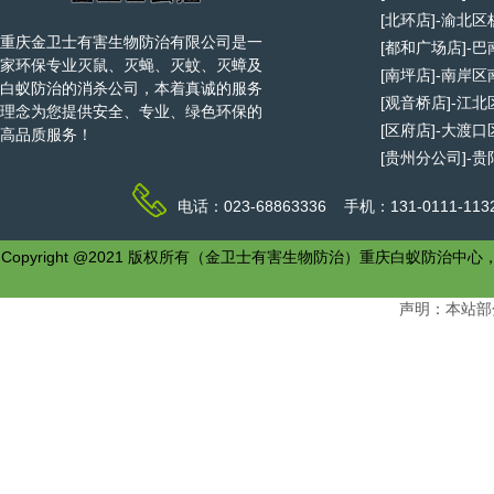
[北环店]-渝北
重庆金卫士有害生物防治有限公司是一
[都和广场店]-
家环保专业灭鼠、灭蝇、灭蚊、灭蟑及
[南坪店]-南岸
白蚁防治的消杀公司，本着真诚的服务
[观音桥店]-江
理念为您提供安全、专业、绿色环保的
[区府店]-大渡
高品质服务！
[贵州分公司]-
电话：023-68863336 手机：131-0111-1
Copyright @2021 版权所有（金卫士有害生物防治）重庆白
声明：本站部