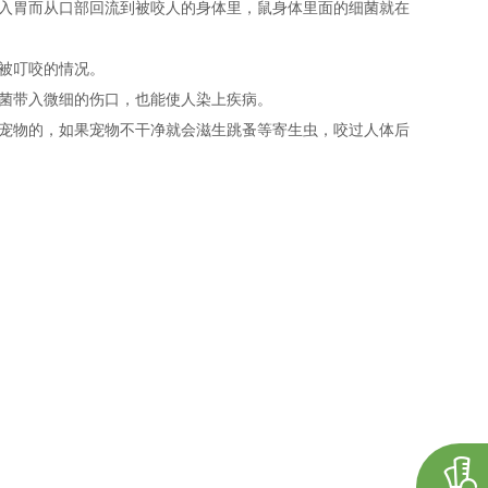
入胃而从口部回流到被咬人的身体里，鼠身体里面的细菌就在
现被叮咬的情况。
细菌带入微细的伤口，也能使人染上疾病。
宠物的，如果宠物不干净就会滋生跳蚤等寄生虫，咬过人体后