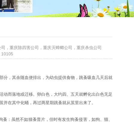
鼠公司，重庆除四害公司，重庆灭蟑螂公司，重庆杀虫公司
 10105
部分，其余随血便排出，为幼虫提供食物，跳蚤吸血几天后就
活动而落地或迁移。卵白色，大约四、五天就孵化出白色无足
成茧并在其中化蛹，再过两星期跳蚤就从茧里出来了。
 狗蚤：虽然不如猫蚤普片，但时有发生狗蚤侵害，如狗、猫、