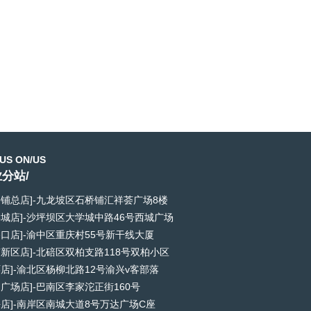
US ON/US
分站/
桥铺总店]-九龙坡区石桥铺汇祥荟广场8楼
学城店]-沙坪坝区大学城中路46号西城广场
路口店]-渝中区重庆村55号新干线大厦
南新区店]-北碚区双柏支路118号双柏小区
环店]-渝北区杨柳北路12号渝兴v客部落
和广场店]-巴南区李家沱正街160号
坪店]-南岸区南城大道8号万达广场C座