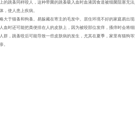
上的跳蚤同样咬人，这种带菌的跳蚤吸入血时血液因食道被细菌阻塞无法
体，使人患上疾病。
略大于猫蚤和狗蚤。易躲藏在寄主的毛发中。居住环境不好的家庭易出
人血时还可能把粪便排在人的皮肤上，因为被咬部位发痒，搔痒时会将
人群，跳蚤咬后可能导致一些皮肤病的发生，尤其在夏季，家里有猫狗等
疹。