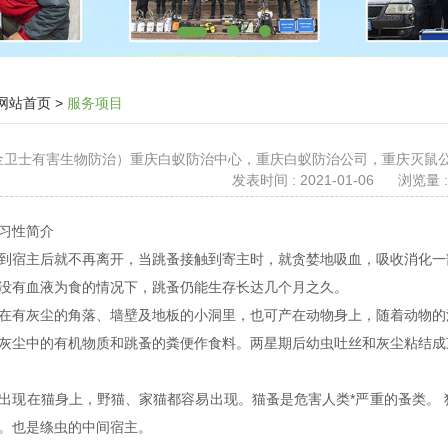
网站首页
>
服务项目
 （金卫士有害生物防治）重庆白蚁防治中心，重庆白蚁防治公司，重庆灭
发表时间 : 2021-01-06
浏览量 :
的习性简介
到宿主后就不再离开，当跳蚤接触到寄主时，就贪婪地吸血，吸收消化一
没有血液为食的情况下，跳蚤仍能生存长达几个月之久。
在有灰尘的角落、墙壁及地板的小洞里，也可产在动物身上，随着动物的
灰尘中的有机物质和跳蚤的粪便作食料。两星期后幼虫吐丝和灰尘粘结
类
出现在猫身上，野猫、家猫都容易出现。猫蚤是危害人类*严重的蚤类。
。也是绦虫的中间宿主。