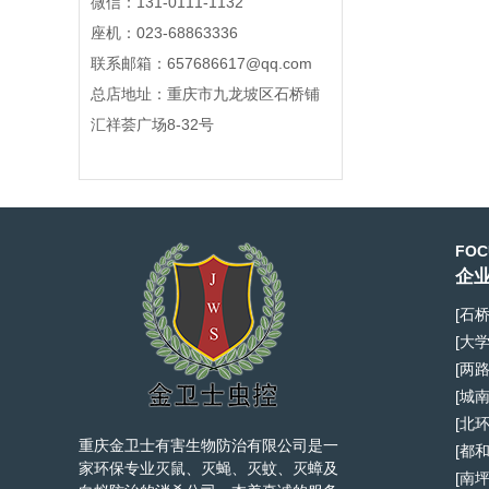
微信：131-0111-1132
座机：023-68863336
联系邮箱：657686617@qq.com
总店地址：重庆市九龙坡区石桥铺
汇祥荟广场8-32号
FOC
企业
[石
[大
[两
[城
[北
重庆金卫士有害生物防治有限公司是一
[都
家环保专业灭鼠、灭蝇、灭蚊、灭蟑及
[南