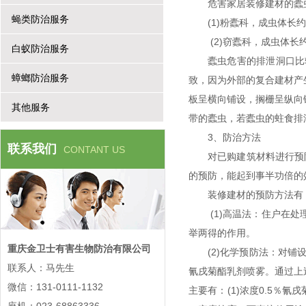
危害家居装修建材的
蝇类防治服务
(1)粉蠹科，成虫体
(2)窃蠹科，成虫体
白蚁防治服务
蠹虫危害的排泄洞口比
蟑螂防治服务
致，因为外部的复合建材产
板呈横向铺设，搁栅呈纵向
其他服务
带的蠹虫，若蠹虫的蛀食排
3、防治方法
联系我们
CONTANT US
对已购建筑材料进行预
的预防，能起到事半功倍
装修建材的预防方法有
(1)高温法：住户在
举两得的作用。
重庆金卫士有害生物防治有限公司
(2)化学预防法：对
联系人：马先生
氰戌菊酯乳剂喷雾。通过上
微信：131-0111-1132
主要有：
(1)浓度0.5