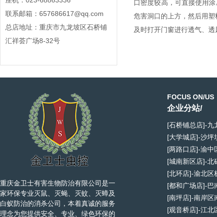
座机：023-68863336
口密度较高，可直接使用涂
联系邮箱：657686617@qq.com
危害洞口的上方，然后用塑
总店地址：重庆市九龙坡区石桥铺
及时打开门窗进行透气、透
汇祥荟广场8-32号
FOCUS ON/US
企业分站/
[石桥铺总店]-
[大学城店]-沙
[两路口店]-渝
[城南新区店]-
[北环店]-渝北
重庆金卫士有害生物防治有限公司是一
[都和广场店]-
家环保专业灭鼠、灭蝇、灭蚊、灭蟑及
[南坪店]-南岸
白蚁防治的消杀公司，本着真诚的服务
[观音桥店]-江
理念为您提供安全、专业、绿色环保的