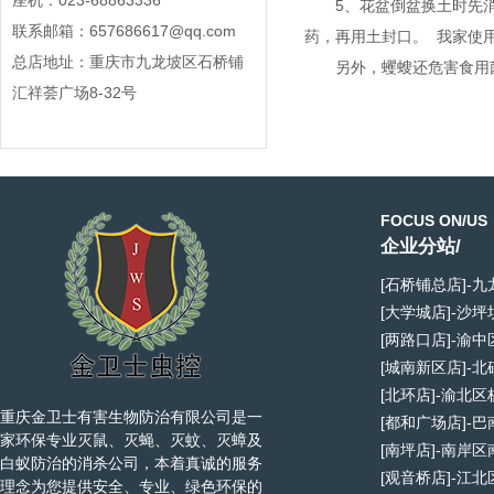
座机：023-68863336
5、花盆倒盆换土时先
联系邮箱：657686617@qq.com
药，再用土封口。 我家使
总店地址：重庆市九龙坡区石桥铺
另外，蠼螋还危害食用
汇祥荟广场8-32号
FOCUS ON/US
企业分站/
[石桥铺总店]-
[大学城店]-沙
[两路口店]-渝
[城南新区店]-
[北环店]-渝北
重庆金卫士有害生物防治有限公司是一
[都和广场店]-
家环保专业灭鼠、灭蝇、灭蚊、灭蟑及
[南坪店]-南岸
白蚁防治的消杀公司，本着真诚的服务
[观音桥店]-江
理念为您提供安全、专业、绿色环保的