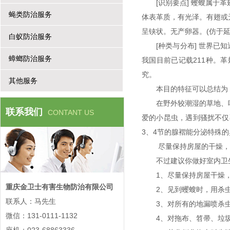
[识别要点] 蠼螋属
蝇类防治服务
体表革质，有光泽。有翅或
呈铗状。无产卵器。(仿
白蚁防治服务
[种类与分布] 世界已
蟑螂防治服务
我国目前已记载211种。革
究。
其他服务
本目的特征可以总结
在野外较潮湿的草地、
联系我们
CONTANT US
爱的小昆虫，遇到骚扰不仅
3、4节的腺褶能分泌特
尽量保持房屋的干燥
不过建议你做好室内卫
1、尽量保持房屋干燥
重庆金卫士有害生物防治有限公司
2、见到蠼螋时，用杀
联系人：马先生
3、对所有的地漏喷杀
微信：131-0111-1132
4、对拖布、笤帚、垃