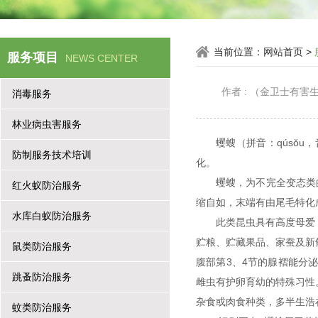
当前位置：
网站首页
>
服务项目
NEWS CENTER
作者 : （金卫士有
消毒服务
林业病虫害服务
蠼螋（拼音：qúsǒ
防制服务技术培训
化。
蠼螋，为不完全变态类
红火蚁防治服务
缩自如，末端有由尾毛特
水库白蚁防治服务
此类昆虫具有高度母爱
贮粮、贮藏果品、家蚕及新
鼠类防治服务
腹部第3、4节的腺褶能分
跳蚤防治服务
雌虫有护卵育幼的特殊习性
杂食或肉食种类，多半生
蚊类防治服务