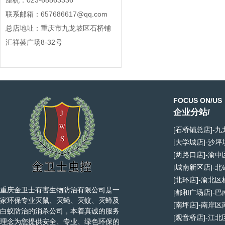
座机：023-68863336
联系邮箱：657686617@qq.com
总店地址：重庆市九龙坡区石桥铺
汇祥荟广场8-32号
FOCUS ON/US
企业分站/
[石桥铺总店]-
[大学城店]-沙
[两路口店]-渝
[城南新区店]-
[北环店]-渝北
重庆金卫士有害生物防治有限公司是一
[都和广场店]-
家环保专业灭鼠、灭蝇、灭蚊、灭蟑及
[南坪店]-南岸
白蚁防治的消杀公司，本着真诚的服务
[观音桥店]-江
理念为您提供安全、专业、绿色环保的