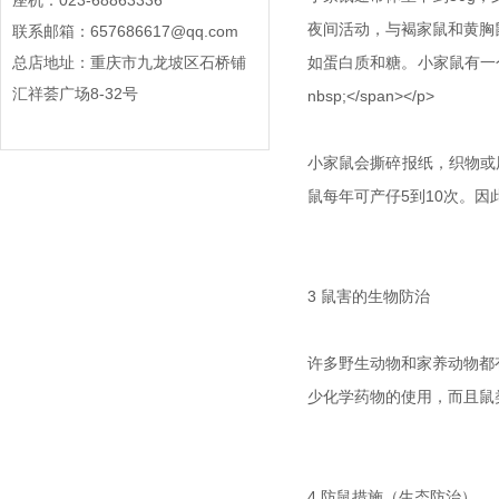
座机：023-68863336
夜间活动，与褐家鼠和黄胸
联系邮箱：657686617@qq.com
如蛋白质和糖。小家鼠有一
总店地址：重庆市九龙坡区石桥铺
汇祥荟广场8-32号
nbsp;</span></p>
小家鼠会撕碎报纸，织物或
鼠每年可产仔5到10次。
3 鼠害的生物防治
许多野生动物和家养动物都
少化学药物的使用，而且鼠
4 防鼠措施（生态防治）