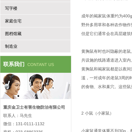
写字楼
成年的褐家鼠体重约为40
家庭住宅
野外多用草和各种农作物作
图档馆藏
但是它们通常会在高层建筑
制造业
黄胸鼠有时也叫隐蔽的老鼠
共设施的线路通道进入室内
联系我们
CONTANT US
黄胸鼠和褐家鼠都是以夜间
滥，一对成年的老鼠3周的
的食物、水和巢穴。这些鼠
重庆金卫士有害生物防治有限公司
2 小鼠（小家鼠）
联系人：马先生
微信：131-0111-1132
小家鼠通常体重不到30g