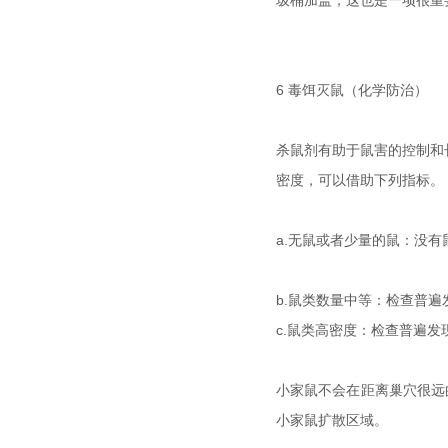
圾桶加盖，这也是一项很重
6 毒饵灭鼠（化学防治）
杀鼠剂有助于鼠害的控制和
密度，可以借助下列指标。
a.无鼠或者少量的鼠：没
b.鼠类数量中等：检查普
c.鼠类高密度：检查普遍
小家鼠不会在距离巢穴很远
小家鼠扩散区域。