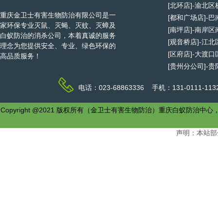
[北环店]-渝北
重庆金卫士有害生物防治有限公司是一
[都和广场店]-
家环保专业灭鼠、灭蝇、灭蚊、灭蟑及
[南坪店]-南岸
白蚁防治的消杀公司，本着真诚的服务
[观音桥店]-江
理念为您提供安全、专业、绿色环保的
[区府店]-大渡
高品质服务！
[贵州分公司]-
电话：023-68863336 手机：131-0111-1
Copyright @2021 版权所有（金卫士有害生物防治）重庆白
声明：本站部