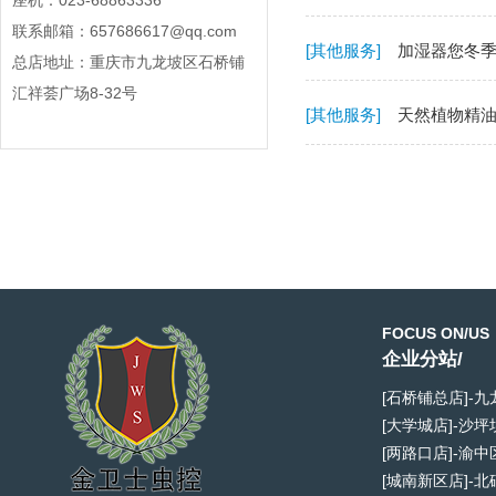
座机：023-68863336
联系邮箱：657686617@qq.com
[其他服务]
加湿器您冬
总店地址：重庆市九龙坡区石桥铺
汇祥荟广场8-32号
[其他服务]
天然植物精
FOCUS ON/US
企业分站/
[石桥铺总店]-
[大学城店]-沙
[两路口店]-渝
[城南新区店]-