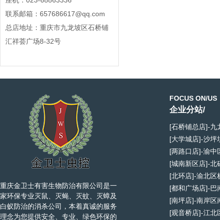
座机：023-68863336
联系邮箱：657686617@qq.com
总店地址：重庆市九龙坡区石桥铺
汇祥荟广场8-32号
FOCUS ON/US
企业分站/
[石桥铺总店]-
[大学城店]-沙
[两路口店]-渝
[城南新区店]-
[北环店]-渝北
重庆金卫士有害生物防治有限公司是一
[都和广场店]-
家环保专业灭鼠、灭蝇、灭蚊、灭蟑及
[南坪店]-南岸
白蚁防治的消杀公司，本着真诚的服务
[观音桥店]-江
理念为您提供安全、专业、绿色环保的