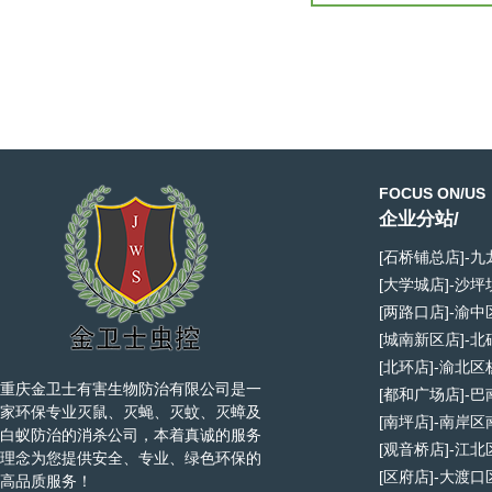
FOCUS ON/US
企业分站/
[石桥铺总店]-
[大学城店]-沙
[两路口店]-渝
[城南新区店]-
[北环店]-渝北
重庆金卫士有害生物防治有限公司是一
[都和广场店]-
家环保专业灭鼠、灭蝇、灭蚊、灭蟑及
[南坪店]-南岸
白蚁防治的消杀公司，本着真诚的服务
[观音桥店]-江
理念为您提供安全、专业、绿色环保的
[区府店]-大渡
高品质服务！