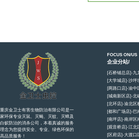
FOCUS ON/US
企业分站/
[石桥铺总店]-
[大学城店]-沙
[两路口店]-渝
[城南新区店]-
[北环店]-渝北
重庆金卫士有害生物防治有限公司是一
[都和广场店]-
家环保专业灭鼠、灭蝇、灭蚊、灭蟑及
[南坪店]-南岸
白蚁防治的消杀公司，本着真诚的服务
[观音桥店]-江
理念为您提供安全、专业、绿色环保的
[区府店]-大渡
高品质服务！