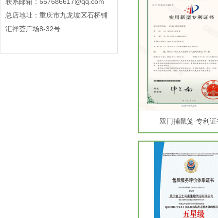
联系邮箱：657686617@qq.com
总店地址：重庆市九龙坡区石桥铺
汇祥荟广场8-32号
双门捕鼠笼-专利证