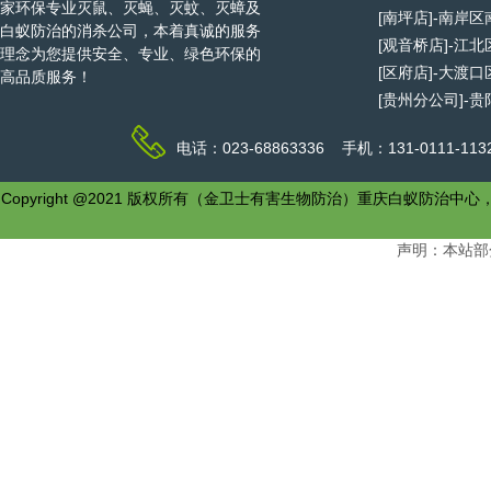
家环保专业灭鼠、灭蝇、灭蚊、灭蟑及
[南坪店]-南岸
白蚁防治的消杀公司，本着真诚的服务
[观音桥店]-江
理念为您提供安全、专业、绿色环保的
[区府店]-大渡
高品质服务！
[贵州分公司]-
电话：023-68863336 手机：131-0111-1
Copyright @2021 版权所有（金卫士有害生物防治）重庆白
声明：本站部