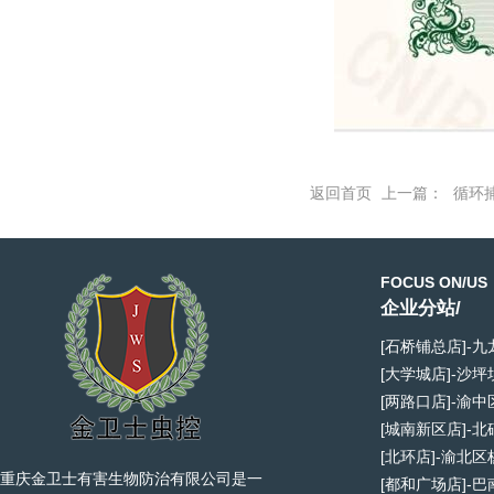
返回首页
上一篇：
循环
FOCUS ON/US
企业分站/
[石桥铺总店]-
[大学城店]-沙
[两路口店]-渝
[城南新区店]-
[北环店]-渝北
重庆金卫士有害生物防治有限公司是一
[都和广场店]-