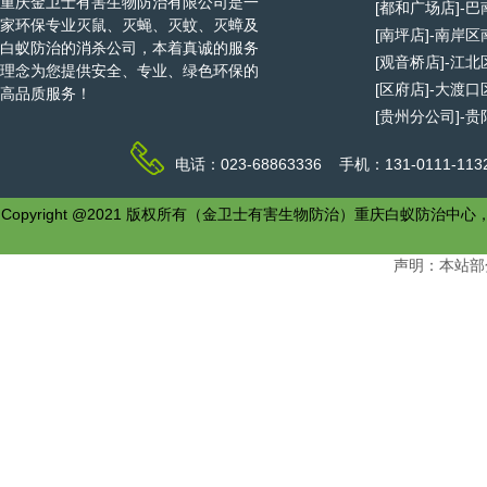
重庆金卫士有害生物防治有限公司是一
[都和广场店]-
家环保专业灭鼠、灭蝇、灭蚊、灭蟑及
[南坪店]-南岸
白蚁防治的消杀公司，本着真诚的服务
[观音桥店]-江
理念为您提供安全、专业、绿色环保的
[区府店]-大渡
高品质服务！
[贵州分公司]-
电话：023-68863336 手机：131-0111-1
Copyright @2021 版权所有（金卫士有害生物防治）重庆白
声明：本站部