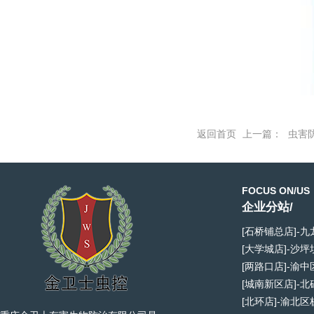
返回首页
上一篇：
虫害
FOCUS ON/US
企业分站/
[石桥铺总店]-
[大学城店]-沙
[两路口店]-渝
[城南新区店]-
[北环店]-渝北