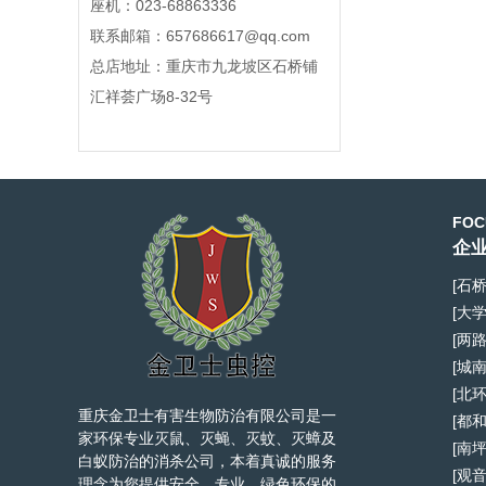
座机：023-68863336
联系邮箱：657686617@qq.com
总店地址：重庆市九龙坡区石桥铺
汇祥荟广场8-32号
FOC
企业
[石
[大
[两
[城
[北
重庆金卫士有害生物防治有限公司是一
[都
家环保专业灭鼠、灭蝇、灭蚊、灭蟑及
[南
白蚁防治的消杀公司，本着真诚的服务
[观
理念为您提供安全、专业、绿色环保的