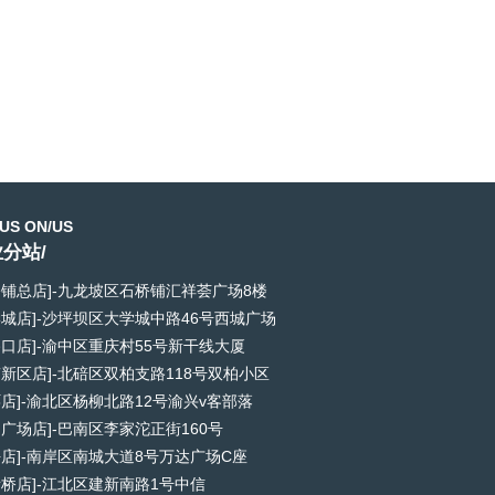
US ON/US
分站/
桥铺总店]-九龙坡区石桥铺汇祥荟广场8楼
学城店]-沙坪坝区大学城中路46号西城广场
路口店]-渝中区重庆村55号新干线大厦
南新区店]-北碚区双柏支路118号双柏小区
环店]-渝北区杨柳北路12号渝兴v客部落
和广场店]-巴南区李家沱正街160号
坪店]-南岸区南城大道8号万达广场C座
音桥店]-江北区建新南路1号中信